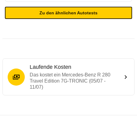
Zu den ähnlichen Autotests
Laufende Kosten
Das kostet ein Mercedes-Benz R 280
Travel Edition 7G-TRONIC (05/07 -
11/07)
Testergebnisse von ähnlichen Autos
Laufende Kosten
Rückrufe & Mängel des Mercedes-Benz R-
Technische Daten des
Mercedes-Benz R 28