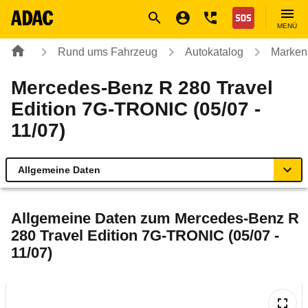
Navigation
Suche
Seiteninhalt
Fußzeile
Nothilfe
MENÜ
Rund ums Fahrzeug
Autokatalog
Marken
Mercedes-Benz R 280 Travel
Edition 7G-TRONIC (05/07 -
11/07)
Allgemeine Daten
Allgemeine Daten
Allgemeine Daten zum
Mercedes-Benz R
280 Travel Edition 7G-TRONIC (05/07 -
Technische Daten
11/07)
Ähnliche Autotests