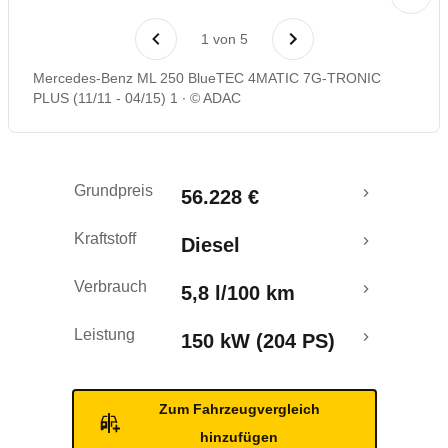
Laufende Kosten
1
von
5
Rückrufe & Mängel
Mercedes-Benz ML 250 BlueTEC 4MATIC 7G-TRONIC
PLUS (11/11 - 04/15) 1
© ADAC
Ecotest
Crashtest
Grundpreis
56.228 €
Kraftstoff
Diesel
Verbrauch
5,8 l/100 km
Leistung
150 kW (204 PS)
Zum Fahrzeugvergleich
hinzufügen