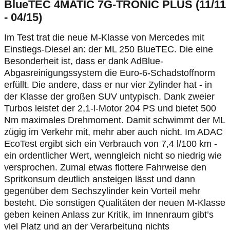
BlueTEC 4MATIC 7G-TRONIC PLUS (11/11
- 04/15)
Im Test trat die neue M-Klasse von Mercedes mit
Einstiegs-Diesel an: der ML 250 BlueTEC. Die eine
Besonderheit ist, dass er dank AdBlue-
Abgasreinigungssystem die Euro-6-Schadstoffnorm
erfüllt. Die andere, dass er nur vier Zylinder hat - in
der Klasse der großen SUV untypisch. Dank zweier
Turbos leistet der 2,1-l-Motor 204 PS und bietet 500
Nm maximales Drehmoment. Damit schwimmt der ML
zügig im Verkehr mit, mehr aber auch nicht. Im ADAC
EcoTest ergibt sich ein Verbrauch von 7,4 l/100 km -
ein ordentlicher Wert, wenngleich nicht so niedrig wie
versprochen. Zumal etwas flottere Fahrweise den
Spritkonsum deutlich ansteigen lässt und dann
gegenüber dem Sechszylinder kein Vorteil mehr
besteht. Die sonstigen Qualitäten der neuen M-Klasse
geben keinen Anlass zur Kritik, im Innenraum gibt’s
viel Platz und an der Verarbeitung nichts