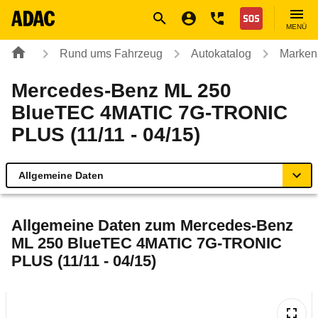
Navigation
Suche
Seiteninhalt
Fußzeile
Nothilfe
MENÜ
Rund ums Fahrzeug
Autokatalog
Marken
Mercedes-Benz ML 250
BlueTEC 4MATIC 7G-TRONIC
PLUS (11/11 - 04/15)
Allgemeine Daten
Allgemeine Daten
Allgemeine Daten zum
Mercedes-Benz
ML 250 BlueTEC 4MATIC 7G-TRONIC
Technische Daten
PLUS (11/11 - 04/15)
Ähnliche Autotests