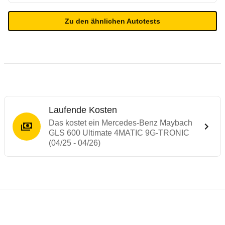
Zu den ähnlichen Autotests
Laufende Kosten
Das kostet ein Mercedes-Benz Maybach
GLS 600 Ultimate 4MATIC 9G-TRONIC
(04/25 - 04/26)
Testergebnisse von ähnlichen Autos
Laufende Kosten
Rückrufe & Mängel des Mercedes-Benz G
Technische Daten des
Mercedes-Benz May