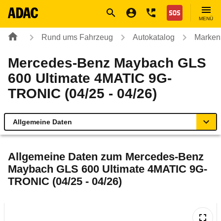
Navigation
Suche
Seiteninhalt
Fußzeile
Nothilfe
MENÜ
Rund ums Fahrzeug
Autokatalog
Marken
Mercedes-Benz Maybach GLS
600 Ultimate 4MATIC 9G-
TRONIC (04/25 - 04/26)
Allgemeine Daten
Allgemeine Daten
Allgemeine Daten zum
Mercedes-Benz
Maybach GLS 600 Ultimate 4MATIC 9G-
Technische Daten
TRONIC (04/25 - 04/26)
Ähnliche Autotests