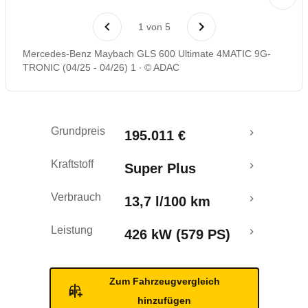
Laufende Kosten
1
von
5
Rückrufe & Mängel
Mercedes-Benz Maybach GLS 600 Ultimate 4MATIC 9G-
TRONIC (04/25 - 04/26) 1
© ADAC
Grundpreis
195.011 €
Kraftstoff
Super Plus
Verbrauch
13,7 l/100 km
Leistung
426 kW (579 PS)
Zum Fahrzeugvergleich
hinzufügen