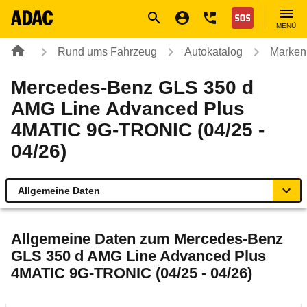
Navigation
Suche
Seiteninhalt
Fußzeile
Nothilfe
MENÜ
Rund ums Fahrzeug
Autokatalog
Marken
Mercedes-Benz GLS 350 d
AMG Line Advanced Plus
4MATIC 9G-TRONIC (04/25 -
04/26)
Allgemeine Daten
Allgemeine Daten
Allgemeine Daten zum
Mercedes-Benz
GLS 350 d AMG Line Advanced Plus
Technische Daten
4MATIC 9G-TRONIC (04/25 - 04/26)
Ähnliche Autotests