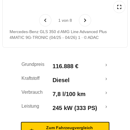
Laufende Kosten
1
von
8
Rückrufe & Mängel
Mercedes-Benz GLS 350 d AMG Line Advanced Plus
4MATIC 9G-TRONIC (04/25 - 04/26) 1
© ADAC
Grundpreis
116.888 €
Kraftstoff
Diesel
Verbrauch
7,8 l/100 km
Leistung
245 kW (333 PS)
Zum Fahrzeugvergleich