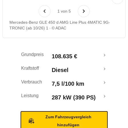
Rückrufe & Mängel
1
von
5
Mercedes-Benz GLE 450 d AMG Line Plus 4MATIC 9G-
TRONIC (ab 10/26) 1
© ADAC
Grundpreis
108.635 €
Kraftstoff
Diesel
Verbrauch
7,5 l/100 km
Leistung
287 kW (390 PS)
Zum Fahrzeugvergleich
hinzufügen