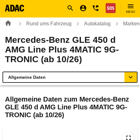
Navigation
Suche
Seiteninhalt
Fußzeile
Nothilfe
MENÜ
Rund ums Fahrzeug
Autokatalog
Marken
Mercedes-Benz GLE 450 d
AMG Line Plus 4MATIC 9G-
TRONIC (ab 10/26)
Allgemeine Daten
Allgemeine Daten
Allgemeine Daten zum
Mercedes-Benz
GLE 450 d AMG Line Plus 4MATIC 9G-
Technische Daten
TRONIC (ab 10/26)
Laufende Kosten