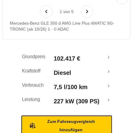
1
von
5
Mercedes-Benz GLE 350 d AMG Line Plus 4MATIC 9G-
TRONIC (ab 10/26) 1
© ADAC
Grundpreis
102.417 €
Kraftstoff
Diesel
Verbrauch
7,5 l/100 km
Leistung
227 kW (309 PS)
Zum Fahrzeugvergleich
hinzufügen