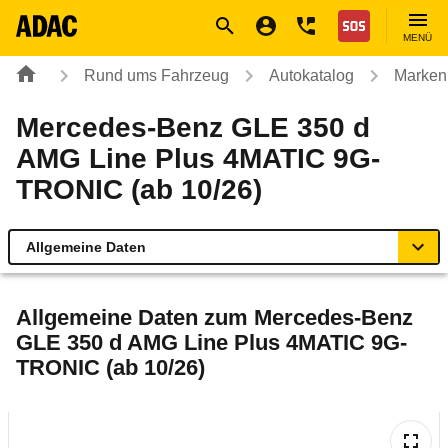
Navigation
Suche
Seiteninhalt
Fußzeile
Nothilfe
MENÜ
Rund ums Fahrzeug
Autokatalog
Marken
Mercedes-Benz GLE 350 d
AMG Line Plus 4MATIC 9G-
TRONIC (ab 10/26)
Allgemeine Daten
Allgemeine Daten
Allgemeine Daten zum
Mercedes-Benz
GLE 350 d AMG Line Plus 4MATIC 9G-
Technische Daten
TRONIC (ab 10/26)
Rückrufe & Mängel