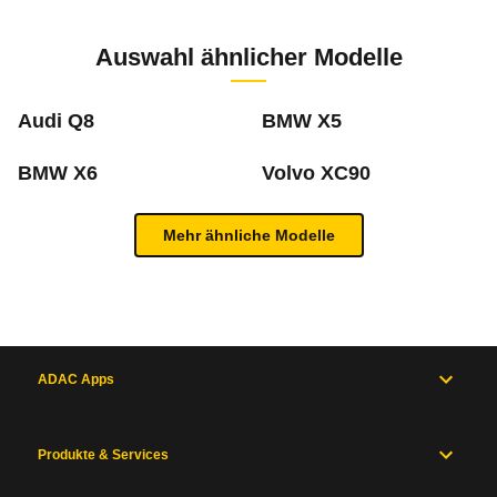
Zur Mängelmeldung
9 PS)
Auswahl ähnlicher Modelle
m
Audi Q8
BMW X5
BMW X6
Volvo XC90
Was ist die Pannenstatistik?
Mehr ähnliche Modelle
In der ADAC Pannenstatistik sieht man, welche 
Inhaltsverzeichnis
mehr zur Pannenstatistik Methode
Allgemein
Motor
und
ADAC Apps
Antrieb
Maße
und
Produkte & Services
Zum Mängelforum
Gewichte
Karosserie