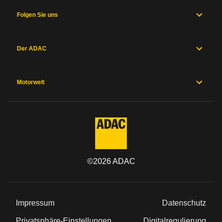
und
Fahrwerk
Folgen Sie uns
Messwerte
Hersteller
Sicherheitsausstattung
Der ADAC
Herstellergarantien
Preise und
Ausstattung
Motorwelt
Allgemein
Kategorie
©
2026
ADAC
Marke
Modell
Impressum
Datenschutz
Typ
Privatsphäre-Einstellungen
Digitalregulierung