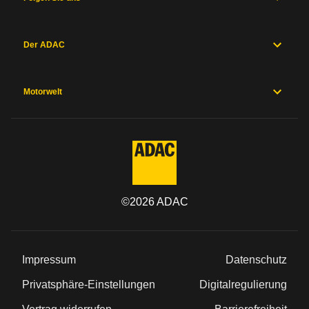
Hersteller
Sicherheitsausstattung
Herstellergarantien
Der ADAC
Preise und
Ausstattung
Motorwelt
Allgemein
Kategorie
Marke
©
2026
ADAC
Modell
Impressum
Datenschutz
Typ
Privatsphäre-Einstellungen
Digitalregulierung
Baureihe