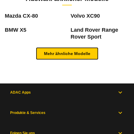
m
Mazda CX-80
Volvo XC90
BMW X5
Land Rover Range
Was ist die Pannenstatistik?
Rover Sport
In der ADAC Pannenstatistik sieht man, welche 
Inhaltsverzeichnis
Mehr ähnliche Modelle
mehr zur Pannenstatistik Methode
Allgemein
Motor
und
Antrieb
ADAC Apps
Maße
und
Zum Mängelforum
Gewichte
Produkte & Services
Karosserie
und
Fahrwerk
Messwerte
Folgen Sie uns