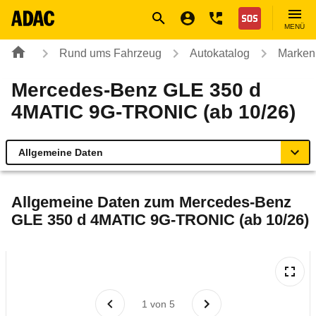
Navigation
Suche
Seiteninhalt
Fußzeile
Nothilfe
MENÜ
Rund ums Fahrzeug
Autokatalog
Marken
Mercedes-Benz GLE 350 d
4MATIC 9G-TRONIC (ab 10/26)
Allgemeine Daten
Allgemeine Daten
Allgemeine Daten zum
Mercedes-Benz
GLE 350 d 4MATIC 9G-TRONIC (ab 10/26)
Technische Daten
Rückrufe & Mängel
1
von
5