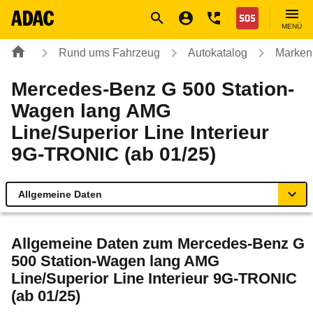
Navigation
Suche
Seiteninhalt
Fußzeile
Nothilfe
MENÜ
Rund ums Fahrzeug
Autokatalog
Marken
Mercedes-Benz G 500 Station-
Wagen lang AMG
Line/Superior Line Interieur
9G-TRONIC (ab 01/25)
Allgemeine Daten
Allgemeine Daten
Allgemeine Daten zum
Mercedes-Benz G
500 Station-Wagen lang AMG
Technische Daten
Line/Superior Line Interieur 9G-TRONIC
(ab 01/25)
Laufende Kosten