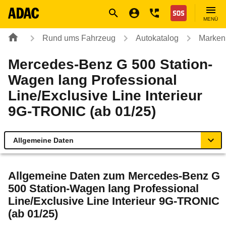
Navigation
Suche
Seiteninhalt
Fußzeile
Nothilfe
MENÜ
Rund ums Fahrzeug
Autokatalog
Marken
Mercedes-Benz G 500 Station-
Wagen lang Professional
Line/Exclusive Line Interieur
9G-TRONIC (ab 01/25)
Allgemeine Daten
Allgemeine Daten
Allgemeine Daten zum
Mercedes-Benz G
500 Station-Wagen lang Professional
Technische Daten
Line/Exclusive Line Interieur 9G-TRONIC
(ab 01/25)
Laufende Kosten