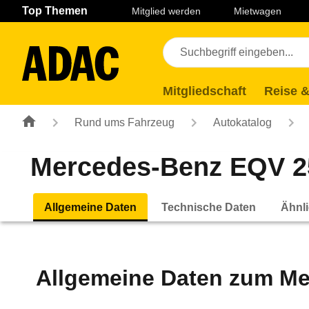
Navigation
Suche
Seiteninhalt
Fußzeile
Top Themen
Mitglied werden
Mietwagen
Mitgliedschaft
Reise &
Rund ums Fahrzeug
Autokatalog
Mercedes-Benz EQV 25
Allgemeine Daten
Technische Daten
Ähnli
Allgemeine Daten zum
Me