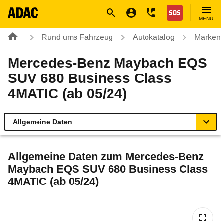
Navigation
Suche
Seiteninhalt
Fußzeile
Nothilfe
MENÜ
Rund ums Fahrzeug
Autokatalog
Marken
Mercedes-Benz Maybach EQS
SUV 680 Business Class
4MATIC (ab 05/24)
Allgemeine Daten
Allgemeine Daten
Allgemeine Daten zum
Mercedes-Benz
Maybach EQS SUV 680 Business Class
Technische Daten
4MATIC (ab 05/24)
Laufende Kosten