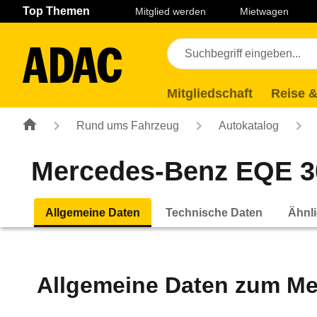
Navigation
Suche
Seiteninhalt
Fußzeile
Top Themen
Mitglied werden
Mietwagen
Mitgliedschaft
Reise &
Rund ums Fahrzeug
Autokatalog
Mercedes-Benz EQE 300 
Allgemeine Daten
Technische Daten
Ähnli
Allgemeine Daten zum
Me