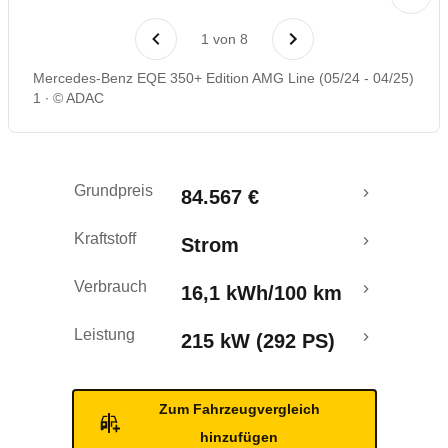
Laufende Kosten
1
von
8
Rückrufe & Mängel
Mercedes-Benz EQE 350+ Edition AMG Line (05/24 - 04/25)
1
© ADAC
Reichweitenrechner
Crashtest
Grundpreis
84.567 €
Kraftstoff
Strom
Verbrauch
16,1 kWh/100 km
Leistung
215 kW (292 PS)
Zum Fahrzeugvergleich
hinzufügen