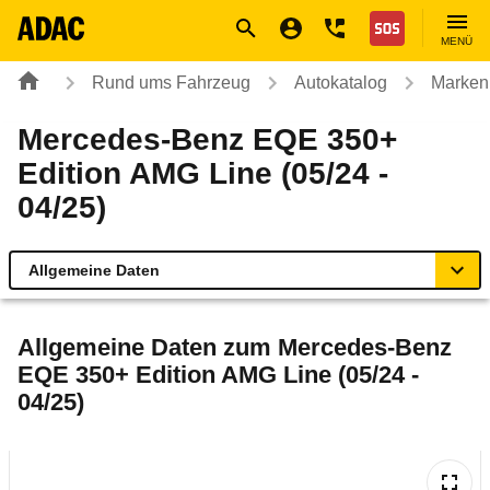
Navigation
Suche
Seiteninhalt
Fußzeile
Nothilfe
MENÜ
Rund ums Fahrzeug
Autokatalog
Marken
Mercedes-Benz EQE 350+
Edition AMG Line (05/24 -
04/25)
Allgemeine Daten
Allgemeine Daten
Allgemeine Daten zum
Mercedes-Benz
EQE 350+ Edition AMG Line (05/24 -
Technische Daten
04/25)
Ähnliche Autotests