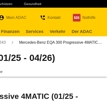
 schützen
Gesundheit
Mein ADAC
Kontakt
Nothilfe
 Finanzen
Services
Verkehr
Der ADAC
243
Mercedes-Benz EQA 300 Progressive 4MATIC…
/25 - 04/26)
er
sive 4MATIC (01/25 -