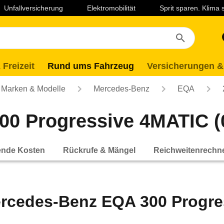
Unfallversicherung
Elektromobilität
Sprit sparen. Klima
 Freizeit
Rund ums Fahrzeug
Versicherungen &
Marken & Modelle
Mercedes-Benz
EQA
0 Progressive 4MATIC (01
ende Kosten
Rückrufe & Mängel
Reichweitenrechn
rcedes-Benz EQA 300 Progres