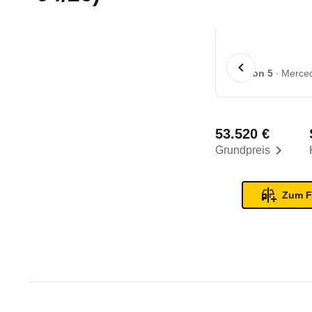
1 von 5
Merced
53.520 €
Grundpreis
Zum F