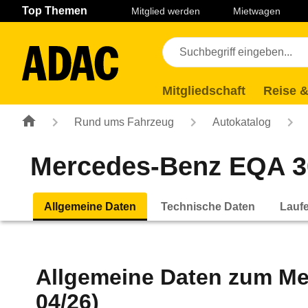
Navigation
Suche
Seiteninhalt
Fußzeile
Top Themen
Mitglied werden
Mietwagen
Mitgliedschaft
Reise &
Rund ums Fahrzeug
Autokatalog
Mercedes-Benz EQA 30
Allgemeine Daten
Technische Daten
Lauf
Allgemeine Daten zum
Me
04/26)