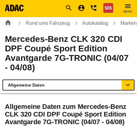
Navigation
Suche
Seiteninhalt
Fußzeile
Nothilfe
MENÜ
Rund ums Fahrzeug
Autokatalog
Marken
Mercedes-Benz CLK 320 CDI
DPF Coupé Sport Edition
Avantgarde 7G-TRONIC (04/07
- 04/08)
Allgemeine Daten
Allgemeine Daten
Allgemeine Daten zum
Mercedes-Benz
CLK 320 CDI DPF Coupé Sport Edition
Technische Daten
Avantgarde 7G-TRONIC (04/07 - 04/08)
Ähnliche Autotests