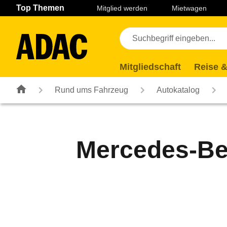
Navigation
Suche
Seiteninhalt
Fußzeile
Top Themen
Mitglied werden
Mietwagen
Mitgliedschaft
Reise &
Rund ums Fahrzeug
Autokatalog
Mercedes-Ben