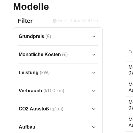
Modelle
Filter
Filter zurücksetzen
Grundpreis
(€)
F
Monatliche Kosten
(€)
M
Leistung
(kW)
0
M
Au
Verbrauch
(l/100 km)
M
0
CO2 Ausstoß
(g/km)
M
Au
Aufbau