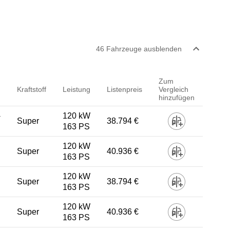
46
Fahrzeug
e
ausblenden
Zum
Kraftstoff
Leistung
Listenpreis
Vergleich
hinzufügen
-
120 kW
Super
38.794 €
163 PS
120 kW
Super
40.936 €
163 PS
120 kW
Super
38.794 €
163 PS
120 kW
Super
40.936 €
163 PS