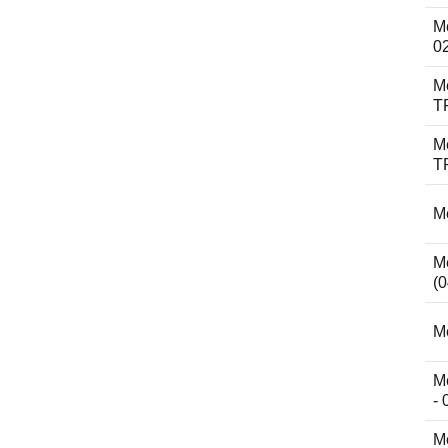
M
0
M
T
M
T
M
M
(0
M
M
- 
M