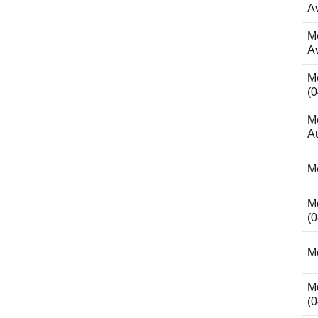
Av
M
Av
M
(0
M
Au
M
M
(0
M
M
(0