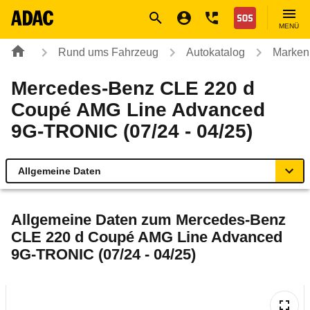
Navigation
Suche
Seiteninhalt
Fußzeile
Nothilfe
MENÜ
Rund ums Fahrzeug
Autokatalog
Marken
Mercedes-Benz CLE 220 d
Coupé AMG Line Advanced
9G-TRONIC (07/24 - 04/25)
Allgemeine Daten
Allgemeine Daten
Allgemeine Daten zum
Mercedes-Benz
CLE 220 d Coupé AMG Line Advanced
Technische Daten
9G-TRONIC (07/24 - 04/25)
Ähnliche Autotests