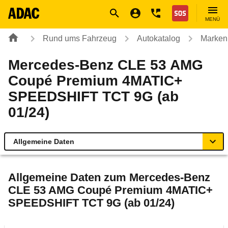
Navigation
Suche
Seiteninhalt
Fußzeile
Nothilfe
MENÜ
Rund ums Fahrzeug
Autokatalog
Marken
Mercedes-Benz CLE 53 AMG
Coupé Premium 4MATIC+
SPEEDSHIFT TCT 9G (ab
01/24)
Allgemeine Daten
Allgemeine Daten
Allgemeine Daten zum
Mercedes-Benz
CLE 53 AMG Coupé Premium 4MATIC+
Technische Daten
SPEEDSHIFT TCT 9G (ab 01/24)
Ähnliche Autotests