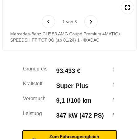
Laufende Kosten
1
von
5
Rückrufe & Mängel
Mercedes-Benz CLE 53 AMG Coupé Premium 4MATIC+
SPEEDSHIFT TCT 9G (ab 01/24) 1
© ADAC
Crashtest
Grundpreis
93.433 €
Kraftstoff
Super Plus
Verbrauch
9,1 l/100 km
Leistung
347 kW (472 PS)
Zum Fahrzeugvergleich