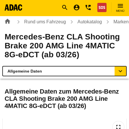
Navigation
Suche
Seiteninhalt
Fußzeile
Nothilfe
MENÜ
Rund ums Fahrzeug
Autokatalog
Marken
Mercedes-Benz CLA Shooting
Brake 200 AMG Line 4MATIC
8G-eDCT (ab 03/26)
Allgemeine Daten
Allgemeine Daten
Allgemeine Daten zum
Mercedes-Benz
CLA Shooting Brake 200 AMG Line
Technische Daten
4MATIC 8G-eDCT (ab 03/26)
Ähnliche Autotests