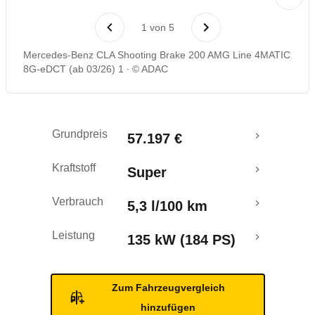
Laufende Kosten
1
von
5
Rückrufe & Mängel
Mercedes-Benz CLA Shooting Brake 200 AMG Line 4MATIC
8G-eDCT (ab 03/26) 1
© ADAC
Crashtest
Grundpreis
57.197 €
Kraftstoff
Super
Verbrauch
5,3 l/100 km
Leistung
135 kW (184 PS)
Zum Fahrzeugvergleich
hinzufügen