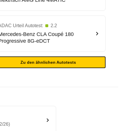
elektrisch AMG Line 4MATIC
ADAC Urteil Autotest:
2.2
Mercedes-Benz
CLA Coupé 180
Progressive 8G-eDCT
Zu den ähnlichen Autotests
2/26)