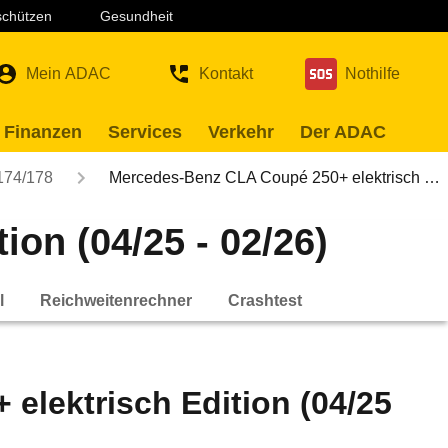
 schützen
Gesundheit
Mein ADAC
Kontakt
Nothilfe
 Finanzen
Services
Verkehr
Der ADAC
174/178
Mercedes-Benz CLA Coupé 250+ elektrisch …
on (04/25 - 02/26)
l
Reichweitenrechner
Crashtest
lektrisch Edition (04/25