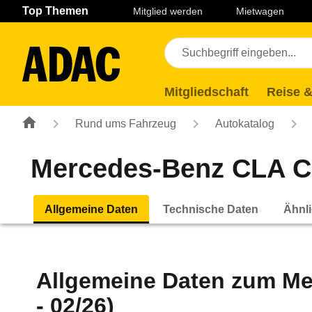
Navigation
Suche
Seiteninhalt
Fußzeile
Top Themen
Mitglied werden
Mietwagen
Mitgliedschaft
Reise &
Rund ums Fahrzeug
Autokatalog
Mercedes-Benz CLA Cou
Allgemeine Daten
Technische Daten
Ähnli
Allgemeine Daten zum
Me
- 02/26)