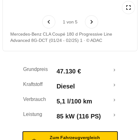
Rückrufe & Mängel
1
von
5
Mercedes-Benz CLA Coupé 180 d Progressive Line
Advanced 8G-DCT (01/24 - 02/25) 1
© ADAC
Grundpreis
47.130 €
Kraftstoff
Diesel
Verbrauch
5,1 l/100 km
Leistung
85 kW (116 PS)
Zum Fahrzeugvergleich