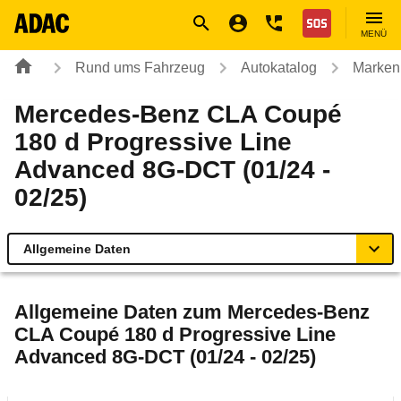
Navigation
Suche
Seiteninhalt
Fußzeile
Nothilfe
MENÜ
Rund ums Fahrzeug
Autokatalog
Marken
Mercedes-Benz CLA Coupé
180 d Progressive Line
Advanced 8G-DCT (01/24 -
02/25)
Allgemeine Daten
Allgemeine Daten
Allgemeine Daten zum
Mercedes-Benz
CLA Coupé 180 d Progressive Line
Technische Daten
Advanced 8G-DCT (01/24 - 02/25)
Laufende Kosten