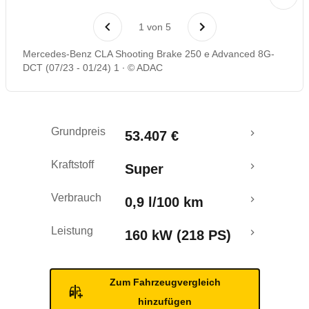
Rückrufe & Mängel
1
von
5
Reichweitenrechner
Mercedes-Benz CLA Shooting Brake 250 e Advanced 8G-
DCT (07/23 - 01/24) 1
© ADAC
Grundpreis
53.407 €
Kraftstoff
Super
Verbrauch
0,9 l/100 km
Leistung
160 kW (218 PS)
Zum Fahrzeugvergleich
hinzufügen