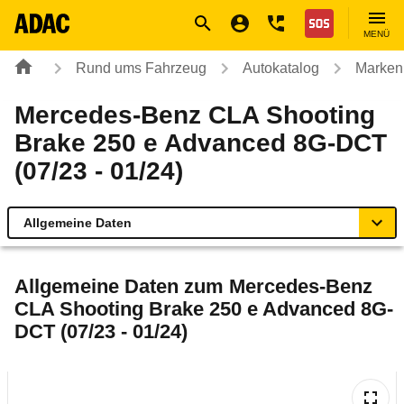
Navigation
Suche
Seiteninhalt
Fußzeile
Nothilfe
MENÜ
Rund ums Fahrzeug
Autokatalog
Marken
Mercedes-Benz CLA Shooting
Brake 250 e Advanced 8G-DCT
(07/23 - 01/24)
Allgemeine Daten
Allgemeine Daten
Allgemeine Daten zum
Mercedes-Benz
CLA Shooting Brake 250 e Advanced 8G-
Technische Daten
DCT (07/23 - 01/24)
Laufende Kosten