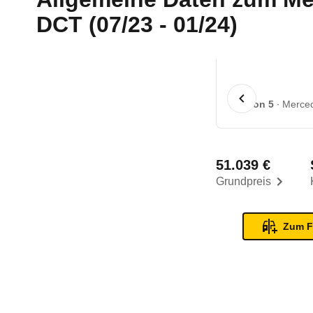
DCT (07/23 - 01/24)
1 von 5
Merced
51.039 €
Grundpreis
Zum F