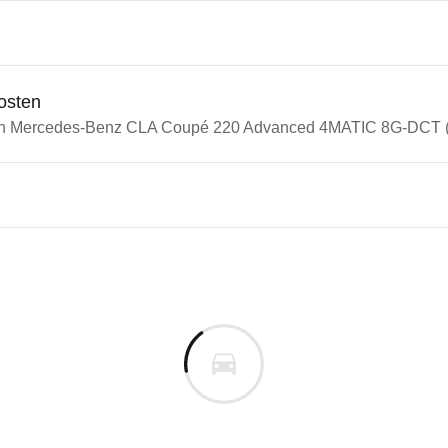
osten
ein Mercedes-Benz CLA Coupé 220 Advanced 4MATIC 8G-DCT (0
cedes-Benz CLA
edes-Benz CLA Coupé 220 Adv
m