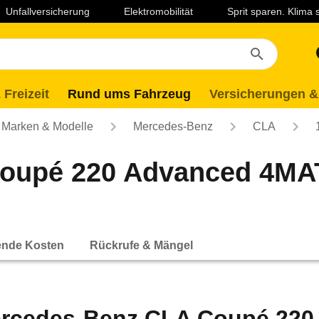
Unfallversicherung
Elektromobilität
Sprit sparen. Klima
 Freizeit
Rund ums Fahrzeug
Versicherungen &
Marken & Modelle
Mercedes-Benz
CLA
oupé 220 Advanced 4MAT
ende Kosten
Rückrufe & Mängel
rcedes-Benz CLA Coupé 220