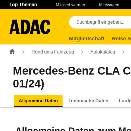
Navigation
Suche
Seiteninhalt
Fußzeile
Top Themen
Mitglied werden
Mietwagen
Mitgliedschaft
Reise &
Rund ums Fahrzeug
Autokatalog
Mercedes-Benz CLA C
01/24)
Allgemeine Daten
Technische Daten
Lauf
Allgemeine Daten zum
Me