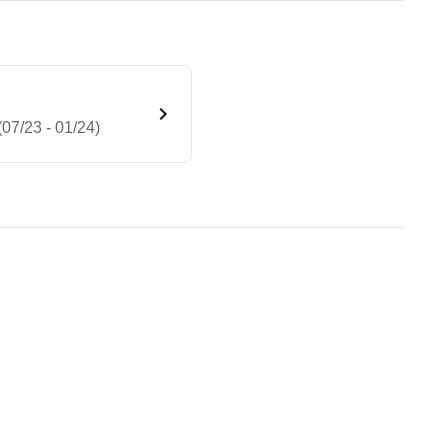
7/23 - 01/24)
anced 4MATIC 8G-DCT (07/23