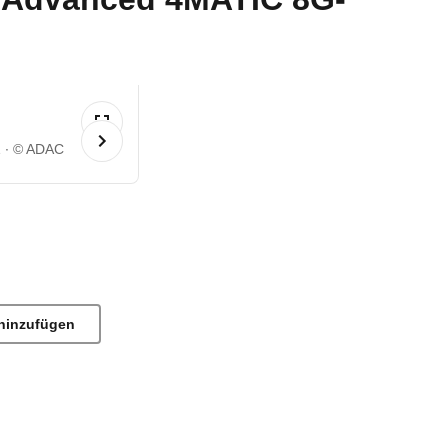
1
© ADAC
hinzufügen