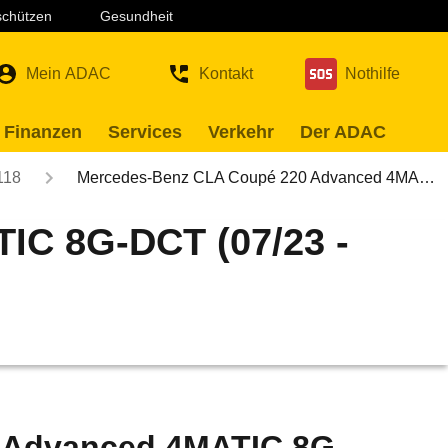
 schützen
Gesundheit
Mein ADAC
Kontakt
Nothilfe
 Finanzen
Services
Verkehr
Der ADAC
118
Mercedes-Benz CLA Coupé 220 Advanced 4MA…
IC 8G-DCT (07/23 -
 Advanced 4MATIC 8G-