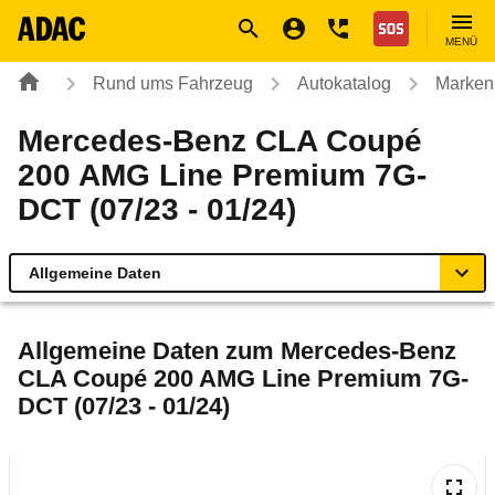
Navigation
Suche
Seiteninhalt
Fußzeile
Nothilfe
MENÜ
Rund ums Fahrzeug
Autokatalog
Marken
Mercedes-Benz CLA Coupé
200 AMG Line Premium 7G-
DCT (07/23 - 01/24)
Allgemeine Daten
Allgemeine Daten
Allgemeine Daten zum
Mercedes-Benz
CLA Coupé 200 AMG Line Premium 7G-
Technische Daten
DCT (07/23 - 01/24)
Laufende Kosten