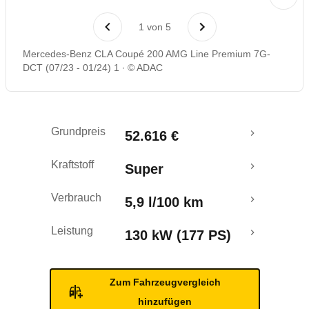
Rückrufe & Mängel
1
von
5
Mercedes-Benz CLA Coupé 200 AMG Line Premium 7G-
DCT (07/23 - 01/24) 1
© ADAC
Grundpreis
52.616 €
Kraftstoff
Super
Verbrauch
5,9 l/100 km
Leistung
130 kW (177 PS)
Zum Fahrzeugvergleich
hinzufügen