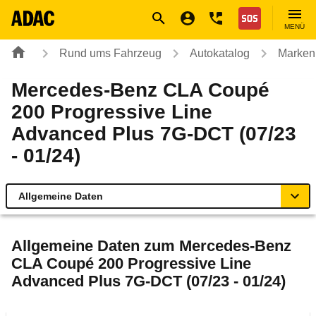
Navigation
Suche
Seiteninhalt
Fußzeile
Nothilfe
MENÜ
Rund ums Fahrzeug
Autokatalog
Marken
Mercedes-Benz CLA Coupé
200 Progressive Line
Advanced Plus 7G-DCT (07/23
- 01/24)
Allgemeine Daten
Allgemeine Daten
Allgemeine Daten zum
Mercedes-Benz
CLA Coupé 200 Progressive Line
Technische Daten
Advanced Plus 7G-DCT (07/23 - 01/24)
Laufende Kosten