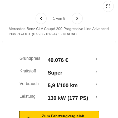
Rückrufe & Mängel
1
von
5
Mercedes-Benz CLA Coupé 200 Progressive Line Advanced
Plus 7G-DCT (07/23 - 01/24) 1
© ADAC
Grundpreis
49.076 €
Kraftstoff
Super
Verbrauch
5,9 l/100 km
Leistung
130 kW (177 PS)
Zum Fahrzeugvergleich