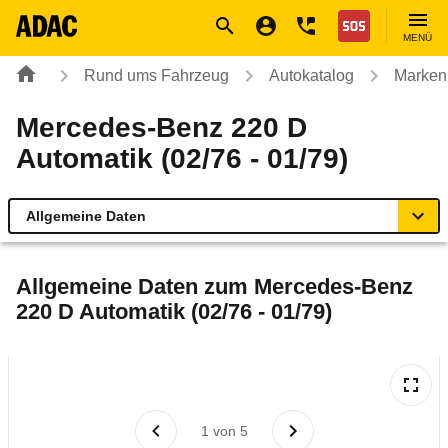
Navigation
Suche
Seiteninhalt
Fußzeile
Nothilfe
MENÜ
Rund ums Fahrzeug
Autokatalog
Marken
Mercedes-Benz 220 D
Automatik (02/76 - 01/79)
Allgemeine Daten
Allgemeine Daten
Allgemeine Daten zum
Mercedes-Benz
220 D Automatik (02/76 - 01/79)
Technische Daten
Laufende Kosten
Rückrufe & Mängel
1
von
5