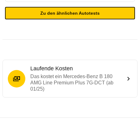
Zu den ähnlichen Autotests
Laufende Kosten
Das kostet ein Mercedes-Benz B 180
AMG Line Premium Plus 7G-DCT (ab
01/25)
Testergebnisse von ähnlichen Autos
Laufende Kosten
Rückrufe & Mängel des Mercedes-Benz B-
Technische Daten des
Mercedes-Benz B 