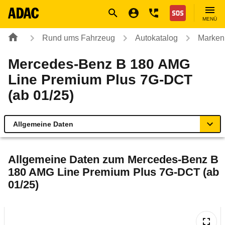
Navigation
Suche
Seiteninhalt
Fußzeile
Nothilfe
MENÜ
Rund ums Fahrzeug
Autokatalog
Marken
Mercedes-Benz B 180 AMG
Line Premium Plus 7G-DCT
(ab 01/25)
Allgemeine Daten
Allgemeine Daten
Allgemeine Daten zum
Mercedes-Benz B
180 AMG Line Premium Plus 7G-DCT (ab
Technische Daten
01/25)
Ähnliche Autotests