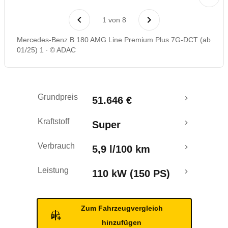
Laufende Kosten
1
von
8
Rückrufe & Mängel
Mercedes-Benz B 180 AMG Line Premium Plus 7G-DCT (ab
01/25) 1
© ADAC
Grundpreis
51.646 €
Kraftstoff
Super
Verbrauch
5,9 l/100 km
Leistung
110 kW (150 PS)
Zum Fahrzeugvergleich
hinzufügen