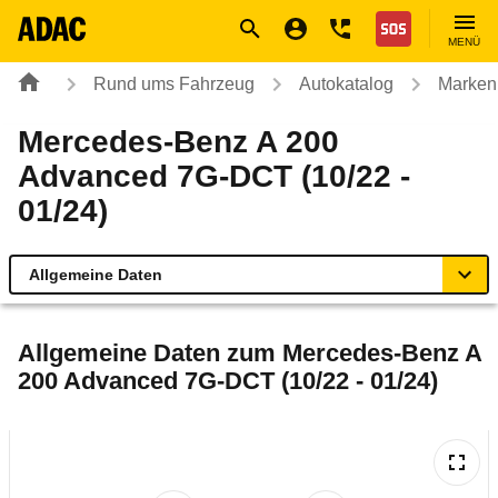
Navigation
Suche
Seiteninhalt
Fußzeile
Nothilfe
MENÜ
Rund ums Fahrzeug
Autokatalog
Marken
Mercedes-Benz A 200
Advanced 7G-DCT (10/22 -
01/24)
Allgemeine Daten
Allgemeine Daten
Allgemeine Daten zum
Mercedes-Benz A
200 Advanced 7G-DCT (10/22 - 01/24)
Technische Daten
Ähnliche Autotests