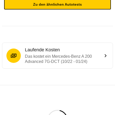
Zu den ähnlichen Autotests
Laufende Kosten
Das kostet ein Mercedes-Benz A 200
Advanced 7G-DCT (10/22 - 01/24)
Testergebnisse von ähnlichen Autos
Laufende Kosten
Rückrufe & Mängel des Mercedes-Benz A-
Technische Daten des
Mercedes-Benz A 2
Hier finden Sie eine Übersicht aller Autotests aus de
Individuelle Berechnung
Berechnung