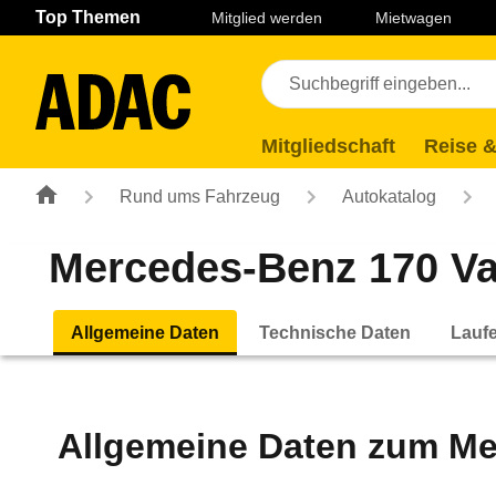
Navigation
Suche
Seiteninhalt
Fußzeile
Top Themen
Mitglied werden
Mietwagen
Mitgliedschaft
Reise &
Rund ums Fahrzeug
Autokatalog
Mercedes-Benz 170 Va 
Allgemeine Daten
Technische Daten
Lauf
Allgemeine Daten zum
Me