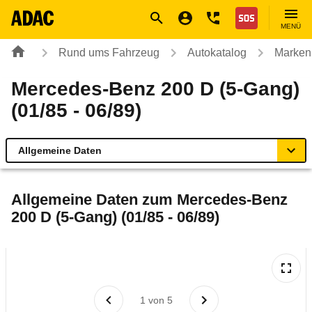
Navigation
Suche
Seiteninhalt
Fußzeile
Nothilfe
MENÜ
Rund ums Fahrzeug
Autokatalog
Marken
Mercedes-Benz 200 D (5-Gang)
(01/85 - 06/89)
Allgemeine Daten
Allgemeine Daten
Allgemeine Daten zum
Mercedes-Benz
200 D (5-Gang) (01/85 - 06/89)
Technische Daten
Laufende Kosten
Rückrufe & Mängel
1
von
5