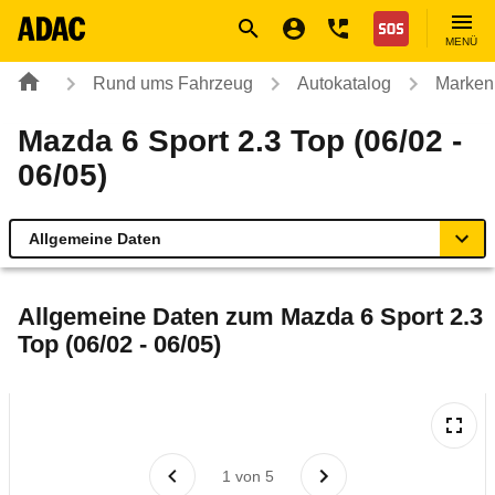
Navigation
Suche
Seiteninhalt
Fußzeile
Nothilfe
MENÜ
Rund ums Fahrzeug
Autokatalog
Marken
Mazda 6 Sport 2.3 Top (06/02 -
06/05)
Allgemeine Daten
Allgemeine Daten
Allgemeine Daten zum
Mazda 6 Sport 2.3
Top (06/02 - 06/05)
Technische Daten
Ähnliche Autotests
Laufende Kosten
1
von
5