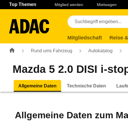
Navigation
Suche
Seiteninhalt
Fußzeile
Top Themen
Mitglied werden
Mietwagen
Mitgliedschaft
Reise &
Rund ums Fahrzeug
Autokatalog
Mazda 5 2.0 DISI i-stop
Allgemeine Daten
Technische Daten
Lauf
Allgemeine Daten zum
Ma