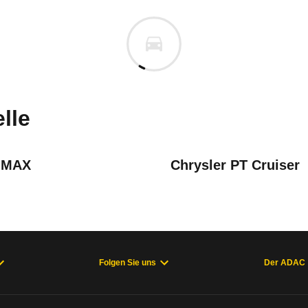
a 5
 5 2.0 DISI i-stop Edition "40
m
n vor. Lassen Sie uns gerne wissen, wenn Sie Pro
lle
-MAX
Chrysler PT Cruiser
Folgen Sie uns
Der ADAC
welche Fahrzeuge sich im Alltag als zuverlässig e