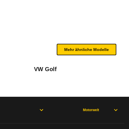
 Jahre" (02/12 - 02/13)
bleme mit Ihrem Fahrzeug haben. Ihre Meldungen w
Mehr ähnliche Modelle
VW Golf
Motorwelt
rweisen und wo öfter der Pannenhelfer gefragt is