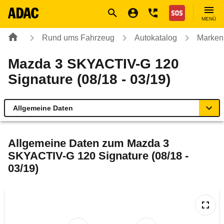
Navigation
Suche
Seiteninhalt
Fußzeile
Nothilfe
MENÜ
Rund ums Fahrzeug
Autokatalog
Marken
Mazda 3 SKYACTIV-G 120
Signature (08/18 - 03/19)
Allgemeine Daten
Allgemeine Daten
Allgemeine Daten zum
Mazda 3
SKYACTIV-G 120 Signature (08/18 -
Technische Daten
03/19)
Ähnliche Autotests
Laufende Kosten