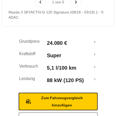
1
von
5
Rückrufe & Mängel
Mazda 3 SKYACTIV-G 120 Signature (08/18 - 03/19) 1
©
ADAC
Crashtest
Grundpreis
24.080 €
Kraftstoff
Super
Verbrauch
5,1 l/100 km
Leistung
88 kW (120 PS)
Zum Fahrzeugvergleich
hinzufügen