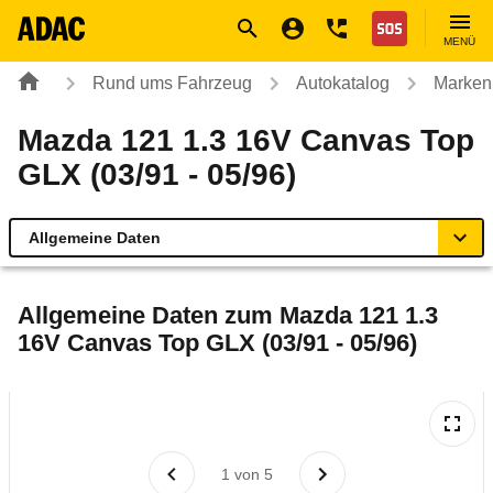
Navigation
Suche
Seiteninhalt
Fußzeile
Nothilfe
MENÜ
Rund ums Fahrzeug
Autokatalog
Marken
Mazda 121 1.3 16V Canvas Top
GLX (03/91 - 05/96)
Allgemeine Daten
Allgemeine Daten
Allgemeine Daten zum
Mazda 121 1.3
16V Canvas Top GLX (03/91 - 05/96)
Technische Daten
Laufende Kosten
Rückrufe & Mängel
1
von
5