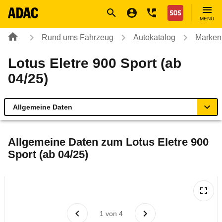
Navigation
Suche
Seiteninhalt
Fußzeile
Nothilfe
MENÜ
Rund ums Fahrzeug
Autokatalog
Marken
Lotus Eletre 900 Sport (ab
04/25)
Allgemeine Daten
Allgemeine Daten
Allgemeine Daten zum
Lotus Eletre 900
Sport (ab 04/25)
Technische Daten
Laufende Kosten
Rückrufe & Mängel
1
von
4