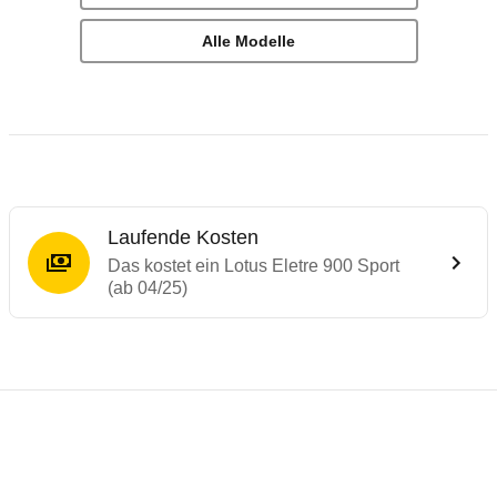
Alle Modelle
Laufende Kosten
Das kostet ein Lotus Eletre 900 Sport
(ab 04/25)
Laufende Kosten
Rückrufe & Mängel des Lotus Eletre
Reichweitenrechner
Technische Daten des
Lotus Eletre 900 Sp
Dieser Rechner ermöglicht es Ihnen, die Reichweite Ih