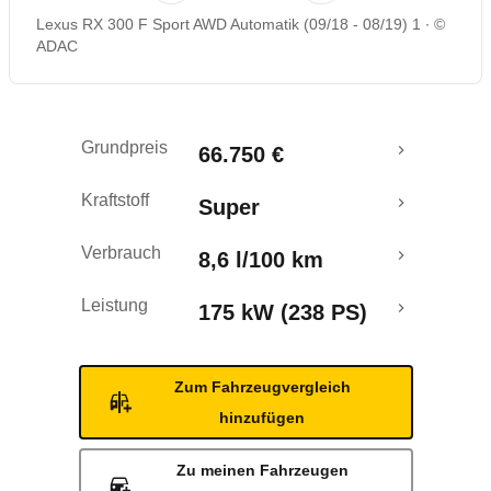
Lexus RX 300 F Sport AWD Automatik (09/18 - 08/19) 1
©
Rückrufe & Mängel
ADAC
Crashtest
Grundpreis
66.750 €
Kraftstoff
Super
Verbrauch
8,6 l/100 km
Leistung
175 kW (238 PS)
Zum Fahrzeugvergleich
hinzufügen
Zu meinen Fahrzeugen