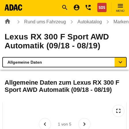
Navigation
Suche
Seiteninhalt
Fußzeile
Nothilfe
MENÜ
Rund ums Fahrzeug
Autokatalog
Marken
Lexus RX 300 F Sport AWD
Automatik (09/18 - 08/19)
Allgemeine Daten
Allgemeine Daten
Allgemeine Daten zum
Lexus RX 300 F
Sport AWD Automatik (09/18 - 08/19)
Technische Daten
Ähnliche Autotests
Laufende Kosten
1
von
5