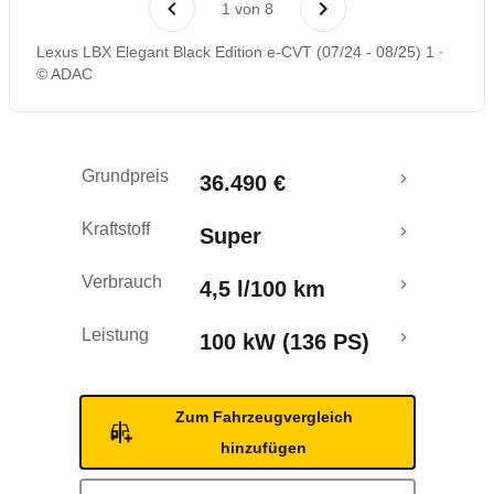
1
von
8
Rückrufe & Mängel
Lexus LBX Elegant Black Edition e-CVT (07/24 - 08/25) 1
© ADAC
Crashtest
Grundpreis
36.490 €
Kraftstoff
Super
Verbrauch
4,5 l/100 km
Leistung
100 kW (136 PS)
Zum Fahrzeugvergleich
hinzufügen