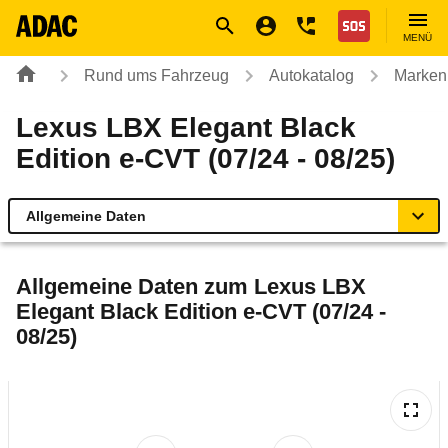
Navigation
Suche
Seiteninhalt
Fußzeile
Nothilfe
MENÜ
Rund ums Fahrzeug
Autokatalog
Marken
Lexus LBX Elegant Black
Edition e-CVT (07/24 - 08/25)
Allgemeine Daten
Allgemeine Daten
Allgemeine Daten zum
Lexus LBX
Elegant Black Edition e-CVT (07/24 -
Technische Daten
08/25)
Ähnliche Autotests
Laufende Kosten