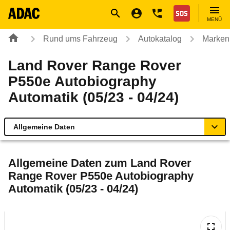
Navigation
Suche
Seiteninhalt
Fußzeile
Nothilfe
MENÜ
Rund ums Fahrzeug
Autokatalog
Marken
Land Rover Range Rover
P550e Autobiography
Automatik (05/23 - 04/24)
Allgemeine Daten
Allgemeine Daten
Allgemeine Daten zum
Land Rover
Range Rover P550e Autobiography
Technische Daten
Automatik (05/23 - 04/24)
Ähnliche Autotests