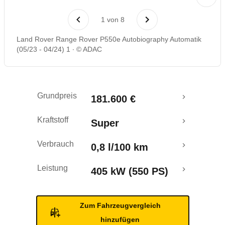
Laufende Kosten
1
von
8
Rückrufe & Mängel
Land Rover Range Rover P550e Autobiography Automatik
(05/23 - 04/24) 1
© ADAC
Reichweitenrechner
Crashtest
Grundpreis
181.600 €
Kraftstoff
Super
Verbrauch
0,8 l/100 km
Leistung
405 kW (550 PS)
Zum Fahrzeugvergleich
hinzufügen