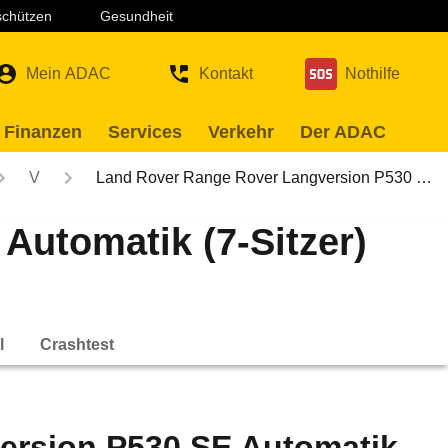
 schützen
Gesundheit
Mein ADAC
Kontakt
Nothilfe
 Finanzen
Services
Verkehr
Der ADAC
V
Land Rover Range Rover Langversion P530 …
utomatik (7-Sitzer)
l
Crashtest
ersion P530 SE Automatik