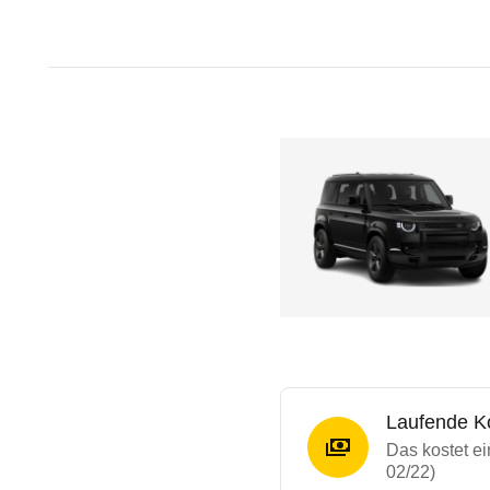
Laufende K
Das kostet e
02/22)