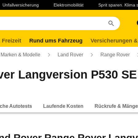
Unfallversicherung
Elektromobilität
Sprit sparen. Klima
 Freizeit
Rund ums Fahrzeug
Versicherungen &
Marken & Modelle
Land Rover
Range Rover
er Langversion P530 SE A
che Autotests
Laufende Kosten
Rückrufe & Mänge
nd Rover Range Rover Langv