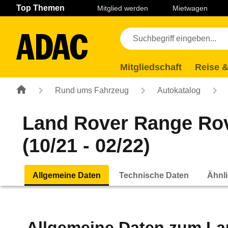
Navigation
Suche
Seiteninhalt
Fußzeile
Top Themen
Mitglied werden
Mietwagen
Mitgliedschaft
Reise &
Rund ums Fahrzeug
Autokatalog
Land Rover Range Rov
(10/21 - 02/22)
Allgemeine Daten
Technische Daten
Ähnli
Allgemeine Daten zum
La