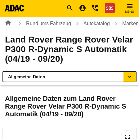
Navigation
Suche
Seiteninhalt
Fußzeile
Nothilfe
MENÜ
Rund ums Fahrzeug
Autokatalog
Marken
Land Rover Range Rover Velar
P300 R-Dynamic S Automatik
(04/19 - 09/20)
Allgemeine Daten
Allgemeine Daten
Allgemeine Daten zum
Land Rover
Range Rover Velar P300 R-Dynamic S
Technische Daten
Automatik (04/19 - 09/20)
Laufende Kosten