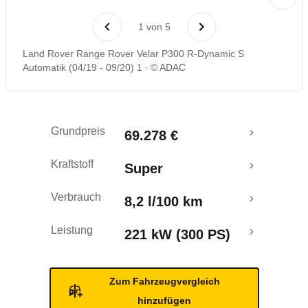
Rückrufe & Mängel
1
von
5
Crashtest
Land Rover Range Rover Velar P300 R-Dynamic S
Automatik (04/19 - 09/20) 1
© ADAC
Grundpreis
69.278 €
Kraftstoff
Super
Verbrauch
8,2 l/100 km
Leistung
221 kW (300 PS)
Zum Fahrzeugvergleich
hinzufügen