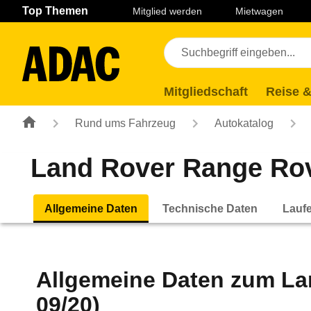
Navigation
Suche
Seiteninhalt
Fußzeile
Top Themen
Mitglied werden
Mietwagen
Mitgliedschaft
Reise &
Rund ums Fahrzeug
Autokatalog
Land Rover Range Rove
Allgemeine Daten
Technische Daten
Lauf
Allgemeine Daten zum
La
09/20)