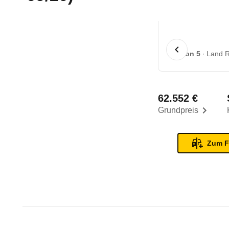
1 von 5
Land R
62.552 €
Grundpreis
Zum F