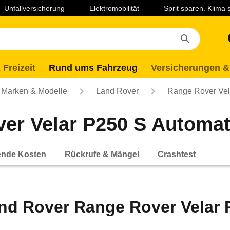
Unfallversicherung
Elektromobilität
Sprit sparen. Klima
 Freizeit
Rund ums Fahrzeug
Versicherungen &
Marken & Modelle
Land Rover
Range Rover Vel
r Velar P250 S Automatik
ende Kosten
Rückrufe & Mängel
Crashtest
nd Rover Range Rover Velar P