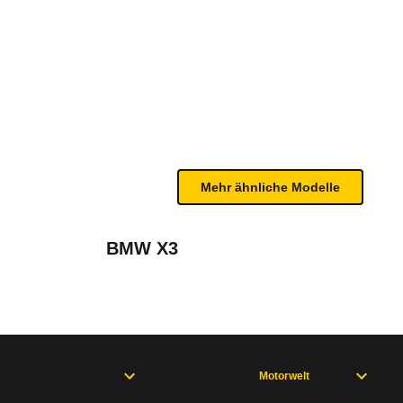
 S Automatik (04/19 - 09/20)
n sind, entnehmen Sie bitte dem Rückruf, da häufi
Mehr ähnliche Modelle
ation (2017 - 2023)
BMW X3
März 2019
Motorwelt