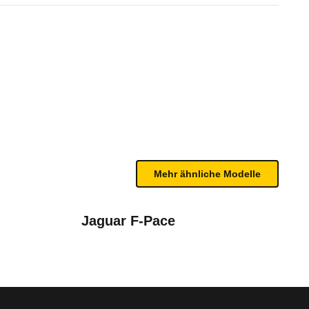
5 R-Dynamic HSE Automatik (
n sind, entnehmen Sie bitte dem Rückruf, da häufi
Mehr ähnliche Modelle
ation (2017 - 2023)
Jaguar F-Pace
März 2019