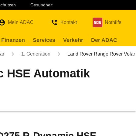
 schützen
Gesundheit
Mein ADAC
Kontakt
Nothilfe
 Finanzen
Services
Verkehr
Der ADAC
ar
1. Generation
Land Rover Range Rover Vela
c HSE Automatik
 D275 R-Dynamic HSE