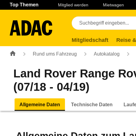
Navigation
Suche
Seiteninhalt
Fußzeile
Top Themen
Mitglied werden
Mietwagen
Mitgliedschaft
Reise &
Rund ums Fahrzeug
Autokatalog
Land Rover Range Rov
(07/18 - 04/19)
Allgemeine Daten
Technische Daten
Lauf
Allgemeine Daten zum
La