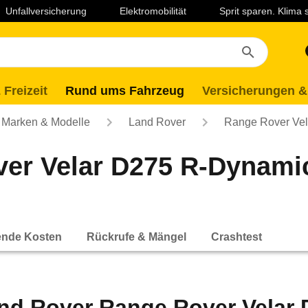
Unfallversicherung
Elektromobilität
Sprit sparen. Klima
 Freizeit
Rund ums Fahrzeug
Versicherungen &
Marken & Modelle
Land Rover
Range Rover Vel
er Velar D275 R-Dynami
ende Kosten
Rückrufe & Mängel
Crashtest
nd Rover Range Rover Velar