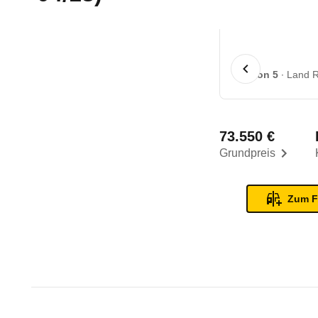
1 von 5
Land R
73.550 €
Grundpreis
Zum F