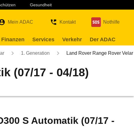
 schützen
Gesundheit
Mein ADAC
Kontakt
Nothilfe
 Finanzen
Services
Verkehr
Der ADAC
ar
1. Generation
Land Rover Range Rover Vela
 (07/17 - 04/18)
300 S Automatik (07/17 -