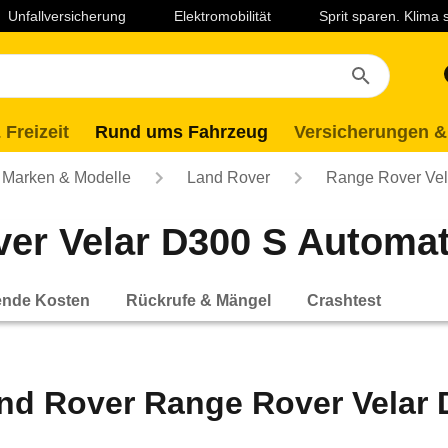
Unfallversicherung
Elektromobilität
Sprit sparen. Klima
 Freizeit
Rund ums Fahrzeug
Versicherungen &
Marken & Modelle
Land Rover
Range Rover Vel
r Velar D300 S Automatik
ende Kosten
Rückrufe & Mängel
Crashtest
nd Rover Range Rover Velar D