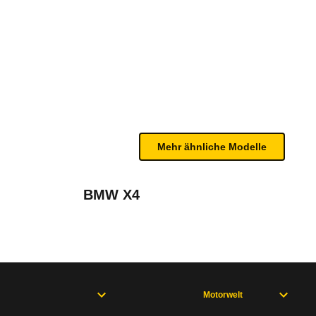
 S Automatik (07/17 - 04/18)
n sind, entnehmen Sie bitte dem Rückruf, da häufi
Mehr ähnliche Modelle
ation (2017 - 2023)
BMW X4
März 2019
Motorwelt