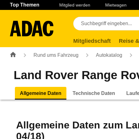
Navigation
Suche
Seiteninhalt
Fußzeile
Top Themen
Mitglied werden
Mietwagen
Mitgliedschaft
Reise &
Rund ums Fahrzeug
Autokatalog
Land Rover Range Rove
Allgemeine Daten
Technische Daten
Lauf
Allgemeine Daten zum
La
04/18)