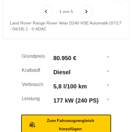
Rückrufe & Mängel
1
von
5
Crashtest
Land Rover Range Rover Velar D240 HSE Automatik (07/17
- 04/18) 1
© ADAC
Grundpreis
80.950 €
Kraftstoff
Diesel
Verbrauch
5,8 l/100 km
Leistung
177 kW (240 PS)
Zum Fahrzeugvergleich
hinzufügen