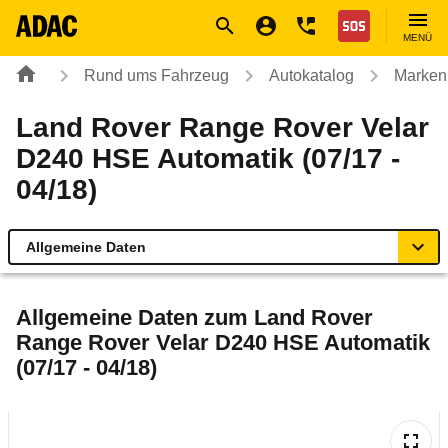
Navigation
Suche
Seiteninhalt
Fußzeile
Nothilfe
MENÜ
Rund ums Fahrzeug
Autokatalog
Marken
Land Rover Range Rover Velar
D240 HSE Automatik (07/17 -
04/18)
Allgemeine Daten
Allgemeine Daten
Allgemeine Daten zum
Land Rover
Range Rover Velar D240 HSE Automatik
Technische Daten
(07/17 - 04/18)
Laufende Kosten