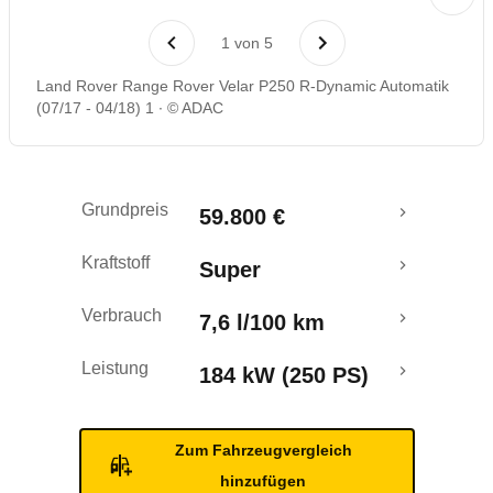
Rückrufe & Mängel
1
von
5
Crashtest
Land Rover Range Rover Velar P250 R-Dynamic Automatik
(07/17 - 04/18) 1
© ADAC
Grundpreis
59.800 €
Kraftstoff
Super
Verbrauch
7,6 l/100 km
Leistung
184 kW (250 PS)
Zum Fahrzeugvergleich
hinzufügen