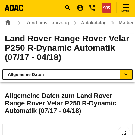
Navigation
Suche
Seiteninhalt
Fußzeile
Nothilfe
MENÜ
Rund ums Fahrzeug
Autokatalog
Marken
Land Rover Range Rover Velar
P250 R-Dynamic Automatik
(07/17 - 04/18)
Allgemeine Daten
Allgemeine Daten
Allgemeine Daten zum
Land Rover
Range Rover Velar P250 R-Dynamic
Technische Daten
Automatik (07/17 - 04/18)
Laufende Kosten