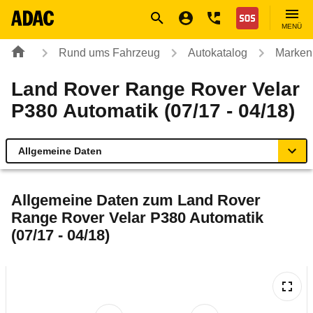
Navigation
Suche
Seiteninhalt
Fußzeile
Nothilfe
MENÜ
Rund ums Fahrzeug
Autokatalog
Marken
Land Rover Range Rover Velar
P380 Automatik (07/17 - 04/18)
Allgemeine Daten
Allgemeine Daten
Allgemeine Daten zum
Land Rover
Range Rover Velar P380 Automatik
Technische Daten
(07/17 - 04/18)
Laufende Kosten
Rückrufe & Mängel