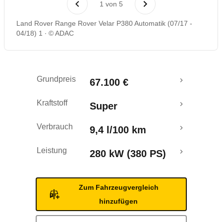
1
von
5
Crashtest
Land Rover Range Rover Velar P380 Automatik (07/17 -
04/18) 1
© ADAC
Grundpreis
67.100 €
Kraftstoff
Super
Verbrauch
9,4 l/100 km
Leistung
280 kW (380 PS)
Zum Fahrzeugvergleich
hinzufügen