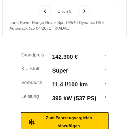
Crashtest
1
von
5
Land Rover Range Rover Sport P540 Dynamic HSE
Automatik (ab 04/26) 1
© ADAC
Grundpreis
142.300 €
Kraftstoff
Super
Verbrauch
11,4 l/100 km
Leistung
395 kW (537 PS)
Zum Fahrzeugvergleich
hinzufügen