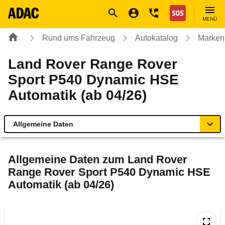
Navigation
Suche
Seiteninhalt
Fußzeile
Nothilfe
MENÜ
Rund ums Fahrzeug
Autokatalog
Marken
Land Rover Range Rover
Sport P540 Dynamic HSE
Automatik (ab 04/26)
Allgemeine Daten
Allgemeine Daten
Allgemeine Daten zum
Land Rover
Range Rover Sport P540 Dynamic HSE
Technische Daten
Automatik (ab 04/26)
Rückrufe & Mängel