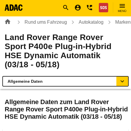
Navigation
Suche
Seiteninhalt
Fußzeile
Nothilfe
MENÜ
Rund ums Fahrzeug
Autokatalog
Marken
Land Rover Range Rover
Sport P400e Plug-in-Hybrid
HSE Dynamic Automatik
(03/18 - 05/18)
Allgemeine Daten
Allgemeine Daten
Allgemeine Daten zum
Land Rover
Range Rover Sport P400e Plug-in-Hybrid
Technische Daten
HSE Dynamic Automatik (03/18 - 05/18)
Laufende Kosten