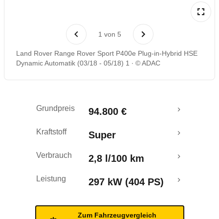
Rückrufe & Mängel
1
von
5
Land Rover Range Rover Sport P400e Plug-in-Hybrid HSE
Dynamic Automatik (03/18 - 05/18) 1
© ADAC
Grundpreis
94.800 €
Kraftstoff
Super
Verbrauch
2,8 l/100 km
Leistung
297 kW (404 PS)
Zum Fahrzeugvergleich