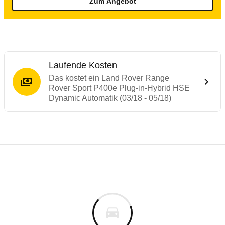
Zum Angebot
Laufende Kosten
Das kostet ein Land Rover Range
Rover Sport P400e Plug-in-Hybrid HSE
Dynamic Automatik (03/18 - 05/18)
Laufende Kosten
Rückrufe & Mängel des Land Rover Range
Technische Daten des
Land Rover Range 
Individuelle Berechnung
Berechnung
Alle Rückrufe
s
101.508 €
Fahrzeugpreis