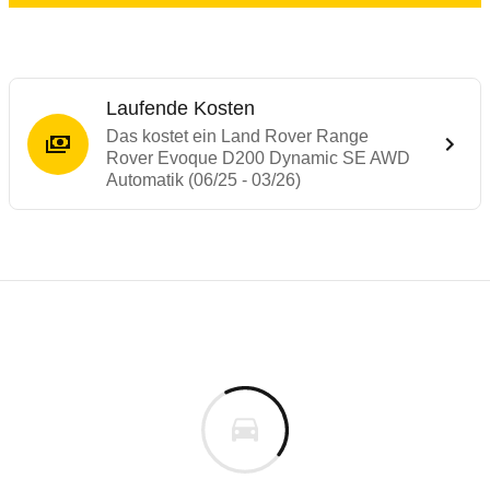
Laufende Kosten
Das kostet ein Land Rover Range
Rover Evoque D200 Dynamic SE AWD
Automatik (06/25 - 03/26)
Laufende Kosten
Rückrufe & Mängel des Land Rover Range
Technische Daten des
Land Rover Range 
Individuelle Berechnung
Berechnung
Alle Rückrufe
s
66.807 €
Fahrzeugpreis
Hier können Sie sich zu den Rückrufen des Fahrzeuges 
0 km