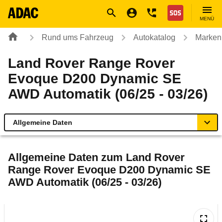
Navigation
Suche
Seiteninhalt
Fußzeile
Nothilfe
MENÜ
Rund ums Fahrzeug
Autokatalog
Marken
Land Rover Range Rover
Evoque D200 Dynamic SE
AWD Automatik (06/25 - 03/26)
Allgemeine Daten
Allgemeine Daten
Allgemeine Daten zum
Land Rover
Range Rover Evoque D200 Dynamic SE
Technische Daten
AWD Automatik (06/25 - 03/26)
Laufende Kosten