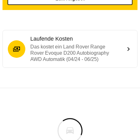
Laufende Kosten
Das kostet ein Land Rover Range
Rover Evoque D200 Autobiography
AWD Automatik (04/24 - 06/25)
Laufende Kosten
Rückrufe & Mängel des Land Rover Range
Technische Daten des
Land Rover Range 
Individuelle Berechnung
Berechnung
Alle Rückrufe
s
74.873 €
Fahrzeugpreis