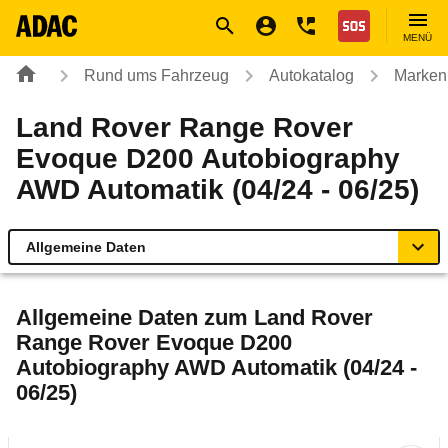
Navigation
Suche
Seiteninhalt
Fußzeile
Nothilfe
MENÜ
Rund ums Fahrzeug
Autokatalog
Marken
Land Rover Range Rover
Evoque D200 Autobiography
AWD Automatik (04/24 - 06/25)
Allgemeine Daten
Allgemeine Daten
Allgemeine Daten zum
Land Rover
Range Rover Evoque D200
Technische Daten
Autobiography AWD Automatik (04/24 -
06/25)
Laufende Kosten