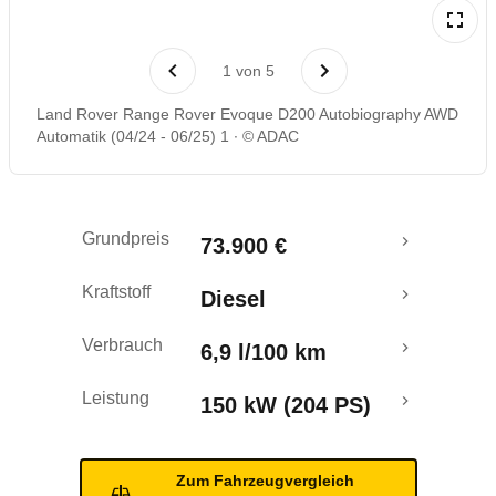
Rückrufe & Mängel
1
von
5
Land Rover Range Rover Evoque D200 Autobiography AWD
Automatik (04/24 - 06/25) 1
© ADAC
Grundpreis
73.900 €
Kraftstoff
Diesel
Verbrauch
6,9 l/100 km
Leistung
150 kW (204 PS)
Zum Fahrzeugvergleich